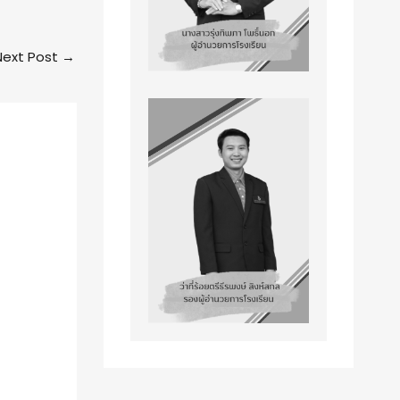
Next Post
→