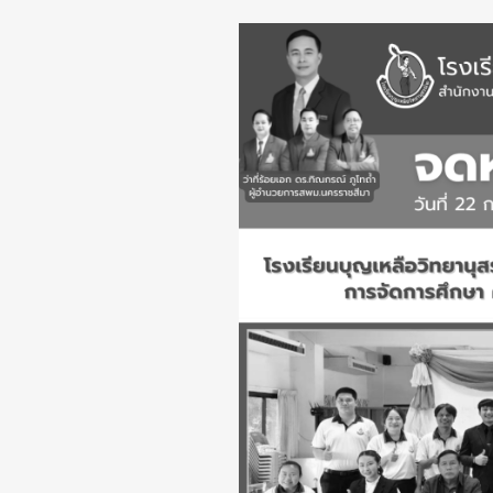
จดหมาย
ข่าว
คณะ
นิเทศ
ติดตาม
และ
ประเมิน
ผล
การ
จัดการ
ศึกษา
ครั้ง
ที่
2