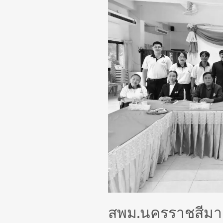
นิเทศ
ติดตาม
การ
จัดการ
ศึกษา
7
ประเด็น
หลัก
ณ
โรงเรียน
บุญ
เหลือ
วิทยา
นุ
สรณ์
สพม.นครราชสีมา ล
2