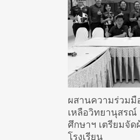
โรงเรียน
บุญ
เหลือ
วิทยา
นุ
สรณ์
2
ประชุม
คณะ
กรรมการ
สถาน
ผสานความร่วมมือ
ศึกษาฯ
เตรียม
เหลือวิทยานุสร
จัด
ศึกษาฯ เตรียมจัด
ผ้าป่า
เพื่อ
โรงเรียน
การ