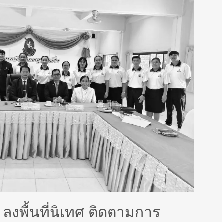
งพื้นที่นิเทศ ติดตามการ