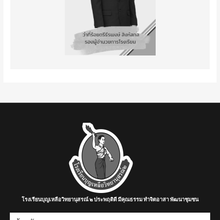
โรงเรียนบุญเหลือวิทยานุสรณ์ ๒ ประพฤติดี มีคุณธรรม ทำจิตอาสา พัฒนาชุมชน