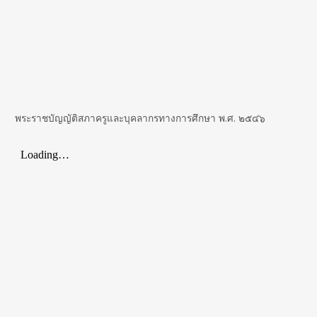
พระราชบัญญัติสภาครูและบุคลากรทางการศึกษา พ.ศ. ๒๕๔๖