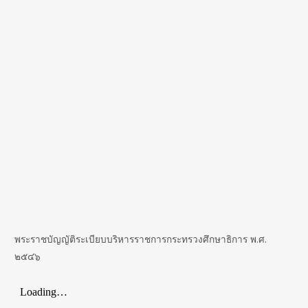
พระราชบัญญัติระเบียบบริหารราชการกระทรวงศึกษาธิการ พ.ศ.
๒๕๔๖