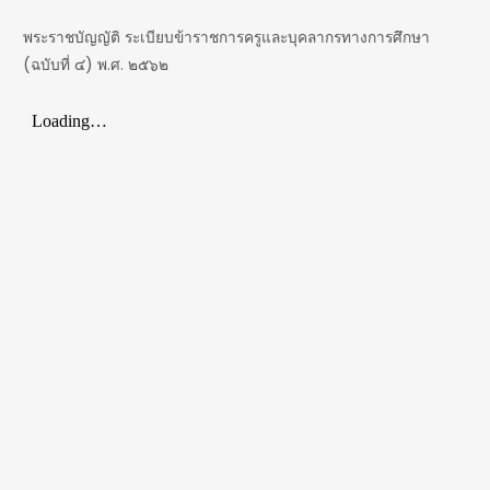
พระราชบัญญัติ ระเบียบข้าราชการครูและบุคลากรทางการศึกษา
(ฉบับที่ ๔) พ.ศ. ๒๕๖๒