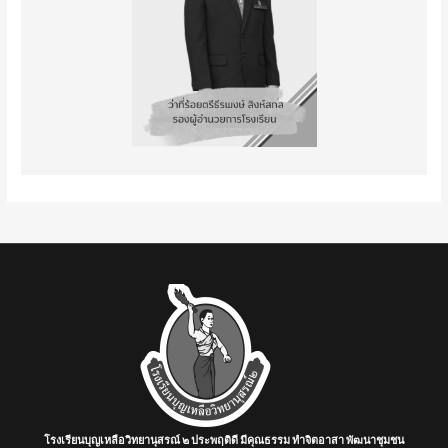
โรงเรียนบุญเหลือวิทยานุสรณ์ ๒ ประพฤติดี มีคุณธรรม ทำจิตอาสา พัฒนาชุมชน