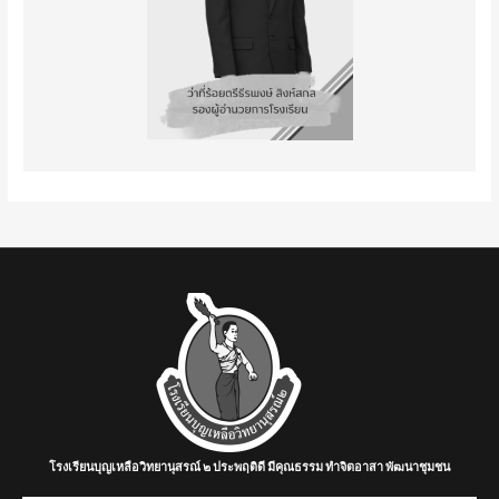
โรงเรียนบุญเหลือวิทยานุสรณ์ ๒ ประพฤติดี มีคุณธรรม ทำจิตอาสา พัฒนาชุมชน