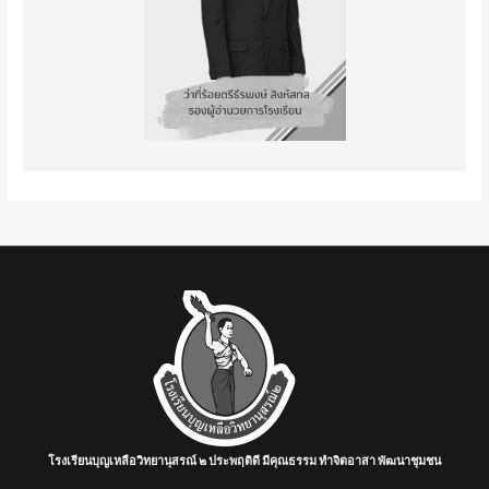
โรงเรียนบุญเหลือวิทยานุสรณ์ ๒ ประพฤติดี มีคุณธรรม ทำจิตอาสา พัฒนาชุมชน