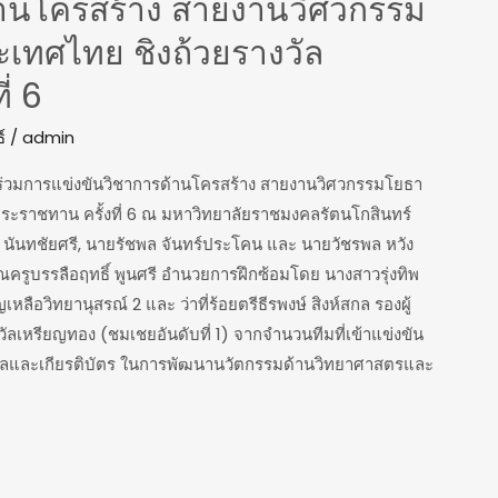
้านโครสร้าง สายงานวิศวกรรม
ะเทศไทย ชิงถ้วยรางวัล
่ 6
์
/
admin
้าร่วมการแข่งขันวิชาการด้านโครสร้าง สายงานวิศวกรรมโยธา
ระราชทาน ครั้งที่ 6 ณ มหาวิทยาลัยราชมงคลรัตนโกสินทร์
นันทชัยศรี, นายรัชพล จันทร์ประโคน และ นายวัชรพล หวัง
ครูบรรลือฤทธิ์ พูนศรี อำนวยการฝึกซ้อมโดย นางสาวรุ่งทิพ
หลือวิทยานุสรณ์ 2 และ ว่าที่ร้อยตรีธีรพงษ์ สิงห์สกล รองผู้
ลเหรียญทอง (ชมเชยอันดับที่ 1) จากจำนวนทีมที่เข้าแข่งขัน
รางวัลและเกียรติบัตร ในการพัฒนานวัตกรรมด้านวิทยาศาสตรและ