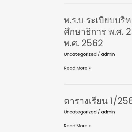
พ.ร.บ ระเบียบบร
พ.ร.บ
ระเบียบ
ศึกษาธิการ พ.ศ. 2
บริหาร
พ.ศ. 2562
ราชการ
กระทรวง
Uncategorized
/
admin
ศึกษาธิการ
พ.ศ.
Read More »
2546
แก้ไข
เพิ่ม
เติม
ตารางเรียน 1/25
ตาราง
ฉบับ
เรียน
Uncategorized
/
admin
ที่
1/2566
3
Read More »
พ.ศ.