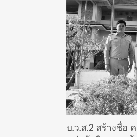
คว้า
รางวัล
เหรียญ
ทอง
การ
แข่งขัน
วิชาการ
ด้าน
โครส
ร้าง
สาย
งาน
วิศวกรรม
โยธา
ชิง
บ.ว.ส.2 สร้างชื่อ
แชมป์
ประเทศไทย