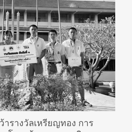
 คว้ารางวัลเหรียญทอง การ